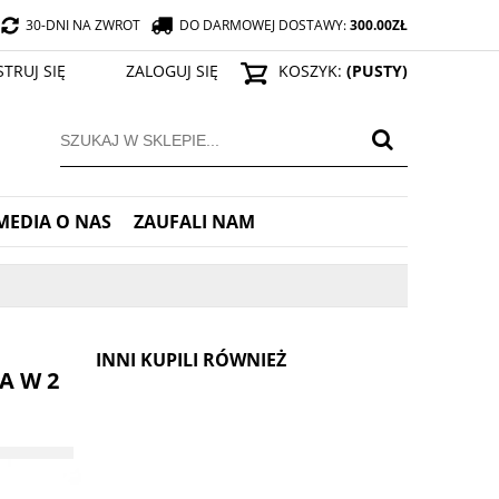
30-DNI NA ZWROT
DO DARMOWEJ DOSTAWY:
300.00
ZŁ
STRUJ SIĘ
ZALOGUJ SIĘ
KOSZYK:
(PUSTY)
MEDIA O NAS
ZAUFALI NAM
INNI KUPILI RÓWNIEŻ
A W 2