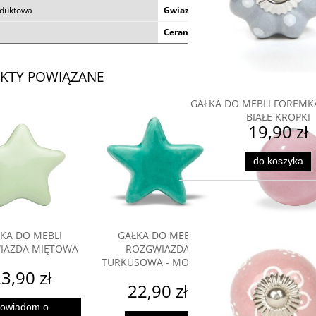
oduktowa
Gwiazdki
Ceramika
KTY POWIĄZANE
GAŁKA DO MEBLI FOREMK
BIAŁE KROPKI
19,90 zł
do koszyka
KA DO MEBLI
GAŁKA DO MEBLI
GAŁKA DO MEBL
IAZDA MIĘTOWA
ROZGWIAZDA
PASTELOWA R
TURKUSOWA - MORSKA
3,90 zł
19,90 
22,90 zł
owiadom o
powiadom