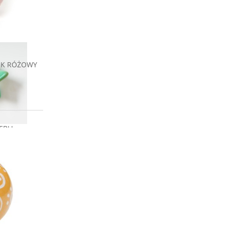
ci
EK RÓŻOWY
EBLI
IELONA
zł
a