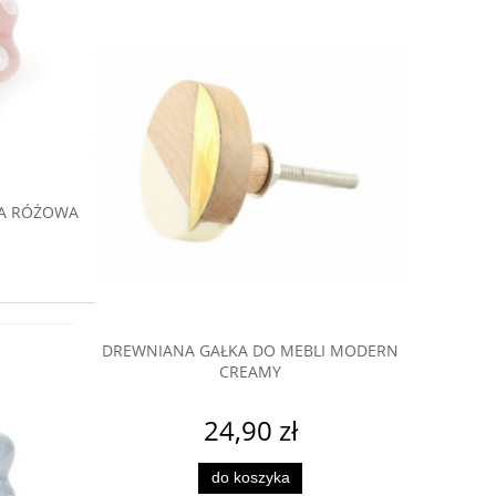
o mebli
 od dawna
jest w
 może się
KA RÓŻOWA
BLI MODERN
DREWNIANA GAŁKA DO MEBLI MODERN
DREWNIAN
CREAMY
24,90 zł
do koszyka