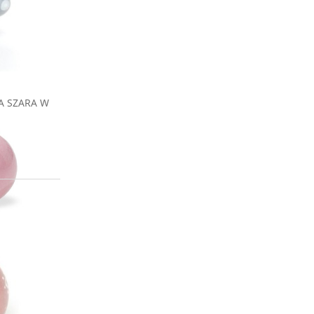
A SZARA W
I KULA
ÓŻOWA
zł
 o