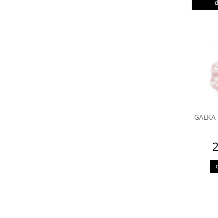
d
GAŁKA 
2