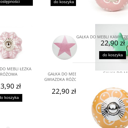
ostępności
dostępnoś
do koszyka
GAŁKA DO MEBLI KAMYCZ
22,90 zł
do koszyka
DO MEBLI ŁEZKA
GAŁKA DO M
GAŁKA DO MEBLI
RÓŻOWA
ROZGWIAZDA Z
GWIAZDKA RÓŻOWA
3,90 zł
23,90 
22,90 zł
do koszyka
do koszyk