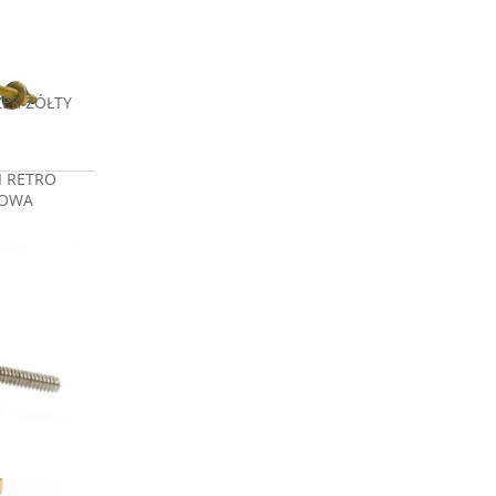
EK ŻÓŁTY
I RETRO
DOWA
zł
a