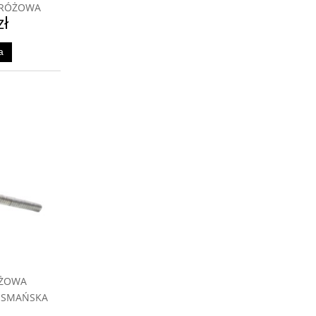
 RÓŻOWA
zł
a
EBLI
ÓŻOWA
BOSMAŃSKA