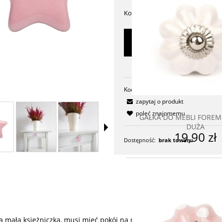
Kolory:
powiadom o
dostępności
dodaj do prze
Kod produktu:
GWI_13
zapytaj o produkt
poleć znajomemu
GAŁKA DO MEBLI FOREM
DUŻA
19,90 zł
Dostępność:
brak towaru
 mała księżniczka, musi mieć pokój na miarę Jej Królewskiej Mości