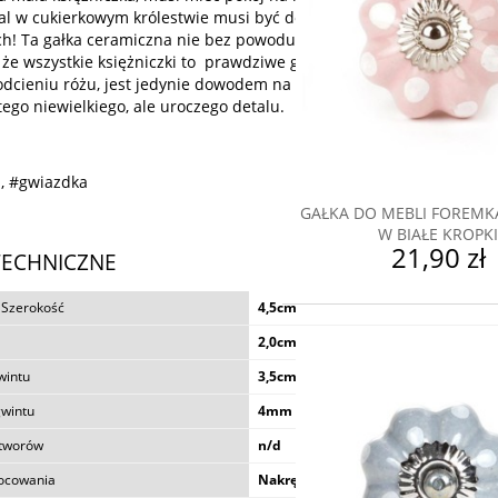
al w cukierkowym królestwie musi być dopasowany – nawet gałki d
ch! Ta gałka ceramiczna nie bez powodu jest w kształcie gwiazdy –
że wszystkie księżniczki to prawdziwe gwiazdy! Fakt, iż utrzymana 
dcieniu różu, jest jedynie dowodem na to, że dziewczęcy pokój nie
tego niewielkiego, ale uroczego detalu.
, #gwiazdka
GAŁKA DO MEBLI FOREM
W BIAŁE KROPKI
21,90 zł
TECHNICZNE
 Szerokość
4,5cm
2,0cm
DREWNIANA GAŁKA DO ME
MINT
wintu
3,5cm
gwintu
4mm
24,90 zł
otworów
n/d
ocowania
Nakrętką na gwint (widoczny)
do koszyka