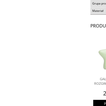
Grupa pr
Materiał
PRODU
GAŁ
ROZGW
2
p