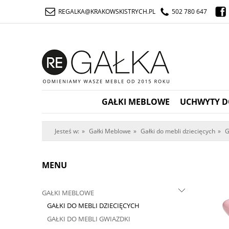
REGALKA@KRAKOWSKISTRYCH.PL
502 780 647
GAŁKI MEBLOWE
UCHWYTY D
Jesteś w:
»
Gałki Meblowe
»
Gałki do mebli dziecięcych
»
G
MENU
GAŁKI MEBLOWE
GAŁKI DO MEBLI DZIECIĘCYCH
GAŁKI DO MEBLI GWIAZDKI