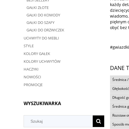
BESTSELLERY
każdy det
GAŁKI ZŁOTE
dziecięcy
GAŁKI DO KOMODY
wiadomo, 
pięknym o
GAŁKI DO SZAFY
obyć bez 
GAŁKI DO DRZWICZEK
UCHWYTY DO MEBLI
STYLE
#gwiazdki
KOLORY GAŁEK
KOLORY UCHWYTÓW
DANE 
HACZYKI
NOWOŚCI
Średnica /
PROMOCJE
Głębokość
Długość g
WYSZUKIWARKA
Średnica 
Rozstaw 
Sposób m