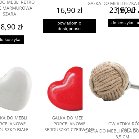
DO MEBLI RETRO
GAŁKA DO MEBLI ŁEZKA
23,90 zł
LE MARMUROWA
16,90 
16,90 zł
SZARA
do koszyk
do koszyka
powiadom o
8,90 zł
dostępności
do koszyka
KA DO MEBLI
GAŁKA DO MEBLI
GAŁKA DO M
RCELANOWE
PORCELANOWE
GWIAZDKA R
DUSZKO BIAŁE
SERDUSZKO CZERWONE
OUTLET
GAŁKA DO MEBLI KULA 
3,5 CM