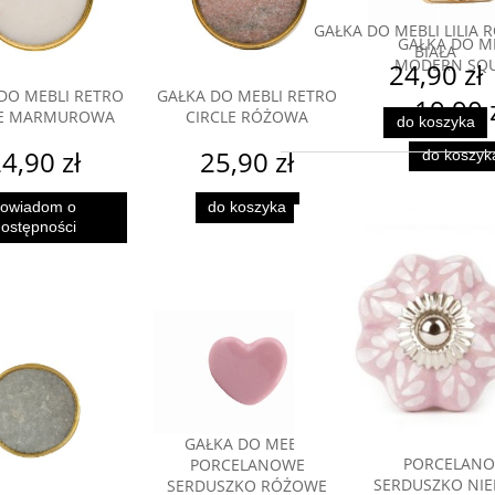
GAŁKA DO MEBLI LILIA
GAŁKA DO M
BIAŁA
MODERN SQ
24,90 zł
DO MEBLI RETRO
GAŁKA DO MEBLI RETRO
19,90 
LE MARMUROWA
CIRCLE RÓŻOWA
do koszyka
4,90 zł
25,90 zł
do koszyk
owiadom o
do koszyka
ostępności
GAŁKA DO M
GAŁKA DO MEBLI
PORCELAN
PORCELANOWE
SERDUSZKO NIE
SERDUSZKO RÓŻOWE