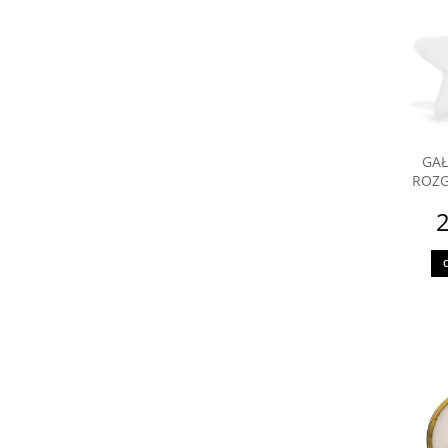
GAŁ
ROZG
2