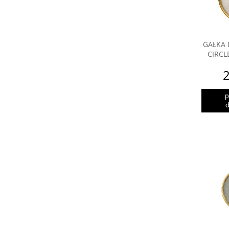
GAŁKA 
CIRC
2
p
d