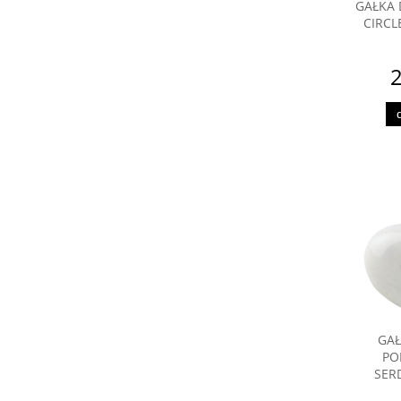
GAŁKA 
CIRC
2
GAŁ
PO
SER